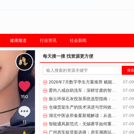
健康频道
行业资讯
社会新闻
每天搜一搜 找资源更方便
2026年7月数字孪生方案推荐 赋能产业智能化升级
07-09
爱尚八戒自助洗车：深耕甘肃的智能洗车服务商
07-09
振云环保石灰投加系统选型指南：无尘自动化成破局关键
07-09
仓储货架生产的技术演进与空间效率优化路径
07-09
湖北中医诊所备案新规解读：从选址到合规的全周期管理路径
07-09
智能通风新范式：无锡赛孚如何重塑变电站环境管控标准
07-09
广州房车租赁新选择：房车潮惠玩如何重新定义自驾出行体验
07-09