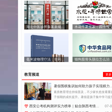
湖北中医诊所备案新规解读：从选址到合规的全周期管理路径
水花干果世家：四十年新疆原产地直供优
毫米波物理疗法：非药物康复的技术突破与应用前景
猫狗股骨头脱位怎么治？太原宠物骨科复位
教育频道
更多
暑假围棋集训如何助力孩子实现
素质教育理念持续普及，不少家长愈发看重
子假期的成长提升。暑假是孩子集中学习提
的好时机，挑选能够夯实专项能力、助力综
西安公考机构测评实力榜单｜贴合陕西考情才是暑期备考标准
07-
素养成长的课程，是众多家庭重点考量的问