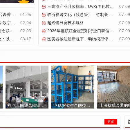
三防漆产业升级指南：UV双固化技术重塑电路板防护标准
07-09
销商联谊会召开
01-05
临沂筷箸文化（筷总管）：竹制餐具定制化解决方案服务商
07-09
领医疗服务生态升级
02-04
超透镜线宽技术规格
07-09
快闪店 消费换独家礼品
02-03
2026年度镇江全屋定制行业口碑信赖品牌榜单
07-09
业智能新标杆
03-17
医美器械注册新规下，动物模型评价如何突破能量安全验证难题
07-09
打包车间通风降温方案：杭州力创：蒸发冷却技术的高效应用
仓储货架生产的技术演进与空间效率优化路径
上海椋瑞暖通的电地暖安装记录--告
更多