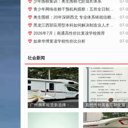
题。围棋属于传统益智运...
少年围棋集训：奥生围棋七阶成长体系
07-
青少年网络依赖干预机构观察：五所全日制托管机构对比参考
07-
奥生围棋：20年深耕西北 专业体系铸就信赖基石
07-
黑龙江西部应用型本科如何解决制造业人才困局
07-
2026年7月｜南通高性价比复读学校推荐
07-
如皋华博复读学校性价比分析
07-
社会新闻
广州房车租赁新选择：房车潮惠玩如何重新定义自驾出行体验
直线传动装备定制化服务体系的