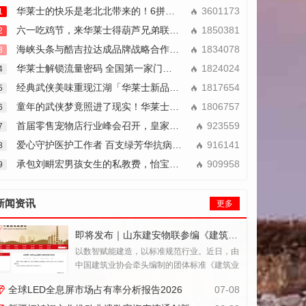
华莱士的快乐是老北北带来的！6拼男团合体送上快乐省钱拼
3601173
1
六一吃鸡节，来华莱士得葫芦兄弟联名大礼包
1850381
2
海峡头条与酷吉拉达成品牌战略合作：共筑青少年科技穿戴新篇章
1834078
3
华莱士解锁流量密码 全国第一家门店焕新成打卡胜地
1824024
4
经典武侠美味重现江湖「华莱士新品叫花鸡」真的馋哭了！
1817654
5
童年的武侠梦竟照进了现实！华莱士叫花鸡火遍全网
1806757
6
首届零售宠物店行业峰会召开，皇家宠物食品赋能门店高质量发展
923559
7
爱心守护医护工作者 百支绿芳华抗病毒抑菌剂捐助一线
916141
8
承包刘畊宏男孩女生的私教费，怡宝又一波实力圈粉
909958
9
新闻资讯
更多
即将发布｜山东建安物联参编《建筑业企业智慧工地评价标准》
以数智赋能建造，以标准规范行业。近日，由
中国建筑业协会牵头编制的团体标准《建筑业
企业智慧工地评价标准》（报批稿）编制工作
全球LED全息屏市场占有率分析报告2026
07-08
圆满完成，山东建安物联科技有限公司作为主