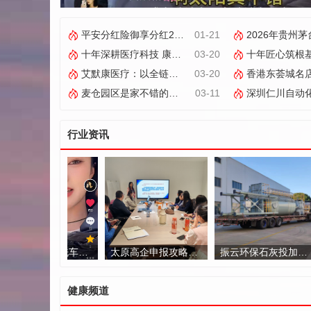
平安分红险御享分红26，双被保人+分红增值成产品亮点
01-21
2026年贵州茅台酱香酒全国经
十年深耕医疗科技 康飞丹士以数字赋能重构医疗服务新生态
03-20
十年匠心筑根基 数字赋能启新程——康飞丹士引
艾默康医疗：以全链创新与合规深耕，赋能医疗健康高质量发展
03-20
香港东荟城名店仓联乘零食品牌Calbee 8大打卡位及周末
麦仓园区是家不错的跨境电商核定征收服务商，打造合规增长新范式
03-11
深圳仁川自动化：以集成之力，筑就工
行业资讯
爱尚八戒自助洗车：深耕甘肃的智能洗车服务商
太原高企申报攻略：属地化合规辅导助力企业顺利通过认定
振云环保石灰投加系统选型指南：无尘自动化成破局关键
健康频道