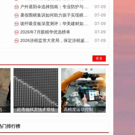
户外遮阳伞选择指南：专业防护与空间美学的平衡之道
07-09
暑假围棋集训如何助力孩子实现棋力突破与素养提升
07-09
玻纤吸音板深度测评：华美建材如何解决降噪难题
07-09
2026年7月眼精华优选榜单
07-09
2026涉税监管大变局，保定涉税鉴证业务该怎么选？
07-09
更多
诉你什么才是专业
超透镜线宽技术规格
高精度运动控制：工业智能化的"关键落地环节"挑战
热门排行榜