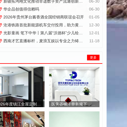
要参编单位全程深度参...
新疆拓鸿翊文化推动非遗数字资产流通创新实践
06-30
华企品创值得信赖吗
06-30
2026年贵州茅台酱香酒全国经销商联谊会召开
01-05
沧港铁路首批新能源机车交付投用，助力黄骅港绿色发展
12-30
光影童画 笔下中华丨第八届“沃德杯”少儿绘画大赛颁奖典礼圆满落幕
12-01
西南才艺直播标杆，麦浪互娱以专业之力铸就行业新高度
11-18
更多
2026年度镇江全屋定制行业口碑信赖品牌榜单
医美器械注册新规下，动物模型评价如何突破能量安全验证难题