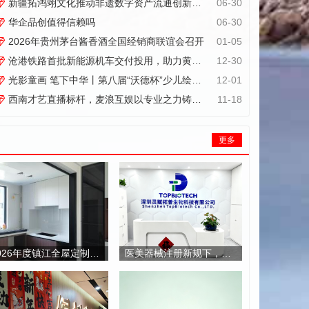
要参编单位全程深度参...
新疆拓鸿翊文化推动非遗数字资产流通创新实践
06-30
华企品创值得信赖吗
06-30
2026年贵州茅台酱香酒全国经销商联谊会召开
01-05
沧港铁路首批新能源机车交付投用，助力黄骅港绿色发展
12-30
光影童画 笔下中华丨第八届“沃德杯”少儿绘画大赛颁奖典礼圆满落幕
12-01
西南才艺直播标杆，麦浪互娱以专业之力铸就行业新高度
11-18
更多
2026年度镇江全屋定制行业口碑信赖品牌榜单
医美器械注册新规下，动物模型评价如何突破能量安全验证难题