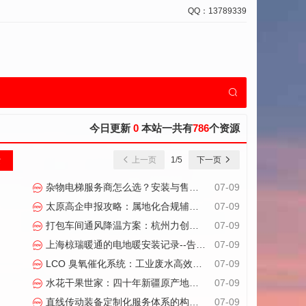
QQ：13789339
今日更新
0
本站一共有
786
个资源
上一页
1
/5
下一页
杂物电梯服务商怎么选？安装与售后才是真正的分水岭
07-09
太原高企申报攻略：属地化合规辅导助力企业顺利通过认定
07-09
打包车间通风降温方案：杭州力创：蒸发冷却技术的高效应用
07-09
上海椋瑞暖通的电地暖安装记录--告诉你什么才是专业
07-09
LCO 臭氧催化系统：工业废水高效低耗处理方案
07-09
水花干果世家：四十年新疆原产地直供优势的加盟新选择
07-09
直线传动装备定制化服务体系的构建逻辑与实践路径
07-09