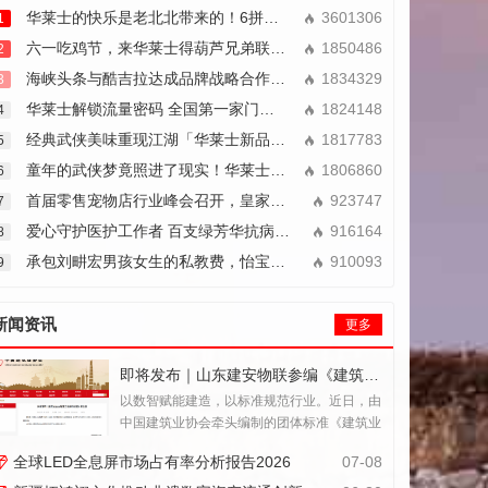
华莱士的快乐是老北北带来的！6拼男团合体送上快乐省钱拼
3601306
1
六一吃鸡节，来华莱士得葫芦兄弟联名大礼包
1850486
2
海峡头条与酷吉拉达成品牌战略合作：共筑青少年科技穿戴新篇章
1834329
3
华莱士解锁流量密码 全国第一家门店焕新成打卡胜地
1824148
4
经典武侠美味重现江湖「华莱士新品叫花鸡」真的馋哭了！
1817783
5
童年的武侠梦竟照进了现实！华莱士叫花鸡火遍全网
1806860
6
首届零售宠物店行业峰会召开，皇家宠物食品赋能门店高质量发展
923747
7
爱心守护医护工作者 百支绿芳华抗病毒抑菌剂捐助一线
916164
8
承包刘畊宏男孩女生的私教费，怡宝又一波实力圈粉
910093
9
新闻资讯
更多
即将发布｜山东建安物联参编《建筑业企业智慧工地评价标准》
以数智赋能建造，以标准规范行业。近日，由
中国建筑业协会牵头编制的团体标准《建筑业
企业智慧工地评价标准》（报批稿）编制工作
全球LED全息屏市场占有率分析报告2026
07-08
圆满完成，山东建安物联科技有限公司作为主