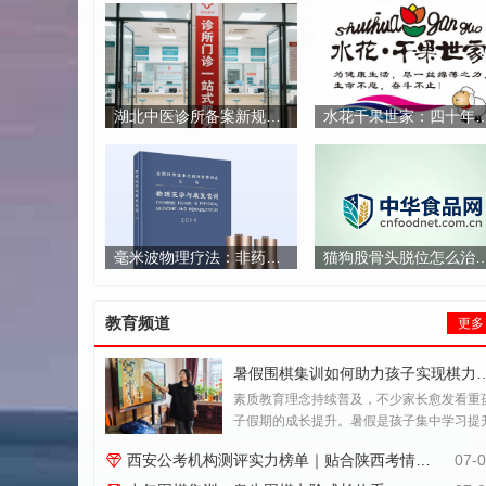
湖北中医诊所备案新规解读：从选址到合规的全周期管理路径
水花干果世家：四十年新疆原产地直供优
毫米波物理疗法：非药物康复的技术突破与应用前景
猫狗股骨头脱位怎么治？太原宠物骨科复位
教育频道
更多
暑假围棋集训如何助力孩子实现
素质教育理念持续普及，不少家长愈发看重
子假期的成长提升。暑假是孩子集中学习提
的好时机，挑选能够夯实专项能力、助力综
西安公考机构测评实力榜单｜贴合陕西考情才是暑期备考标准
07-
素养成长的课程，是众多家庭重点考量的问