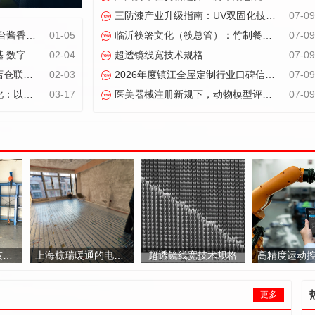
三防漆产业升级指南：UV双固化技术重塑电路板防护标准
07-09
销商联谊会召开
01-05
临沂筷箸文化（筷总管）：竹制餐具定制化解决方案服务商
07-09
领医疗服务生态升级
02-04
超透镜线宽技术规格
07-09
快闪店 消费换独家礼品
02-03
2026年度镇江全屋定制行业口碑信赖品牌榜单
07-09
业智能新标杆
03-17
医美器械注册新规下，动物模型评价如何突破能量安全验证难题
07-09
效率优化路径
上海椋瑞暖通的电地暖安装记录--告诉你什么才是专业
超透镜线宽技术规格
更多