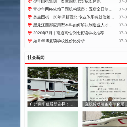
题。围棋属于传统益智运...
少年围棋集训：奥生围棋七阶成长体系
07-
青少年网络依赖干预机构观察：五所全日制托管机构对比参考
07-
奥生围棋：20年深耕西北 专业体系铸就信赖基石
07-
黑龙江西部应用型本科如何解决制造业人才困局
07-
2026年7月｜南通高性价比复读学校推荐
07-
如皋华博复读学校性价比分析
07-
社会新闻
广州房车租赁新选择：房车潮惠玩如何重新定义自驾出行体验
直线传动装备定制化服务体系的