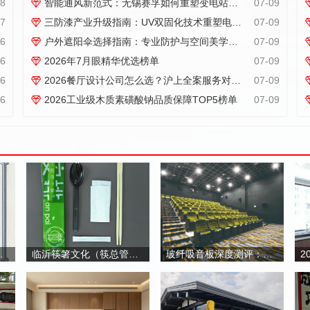
节。不少采购方将注意...
08
智能通风新范式：无锡赛孚如何重塑变电站环境管控标准
07-09
07
三防漆产业升级指南：UV双固化技术重塑电路板防护标准
07-09
06
户外遮阳伞选择指南：专业防护与空间美学的平衡之道
07-09
06
2026年7月眼精华优选榜单
07-09
06
2026餐厅设计公司怎么选？沪上全案服务对比指南
07-09
06
2026工业级木质素磺酸钠品质保障TOP5榜单
07-09
构建逻辑与实践路径
临沂筷箸文化（筷总管）：竹制餐具定制化解决方案服务商
玻纤吸音板深度测评：华美建材如何解决降噪难题