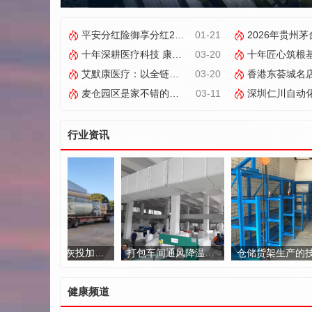
平安分红险御享分红26，双被保人+分红增值成产品亮点
01-21
2026年贵州茅台酱香酒全国经
十年深耕医疗科技 康飞丹士以数字赋能重构医疗服务新生态
03-20
十年匠心筑根基 数字赋能启新程——康飞丹士引
艾默康医疗：以全链创新与合规深耕，赋能医疗健康高质量发展
03-20
香港东荟城名店仓联乘零食品牌Calbee 8大打卡位及周末
麦仓园区是家不错的跨境电商核定征收服务商，打造合规增长新范式
03-11
深圳仁川自动化：以集成之力，筑就工
行业资讯
振云环保石灰投加系统选型指南：无尘自动化成破局关键
打包车间通风降温方案：杭州力创：蒸发冷却技术的高效应用
仓储货架生产的技术演进与空间
健康频道