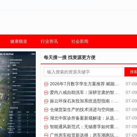
健康频道
行业资讯
社会新闻
每天搜一搜 找资源更方便
2026年7月数字孪生方案推荐 赋能产业智能化升级
07-09
爱尚八戒自助洗车：深耕甘肃的智能洗车服务商
07-09
振云环保石灰投加系统选型指南：无尘自动化成破局关键
07-09
仓储货架生产的技术演进与空间效率优化路径
07-09
湖北中医诊所备案新规解读：从选址到合规的全周期管理路径
07-09
智能通风新范式：无锡赛孚如何重塑变电站环境管控标准
07-09
广州房车租赁新选择：房车潮惠玩如何重新定义自驾出行体验
07-09