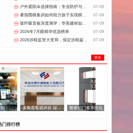
户外遮阳伞选择指南：专业防护与空间美学的平衡之道
07-09
暑假围棋集训如何助力孩子实现棋力突破与素养提升
07-09
玻纤吸音板深度测评：华美建材如何解决降噪难题
07-09
2026年7月眼精华优选榜单
07-09
2026涉税监管大变局，保定涉税鉴证业务该怎么选？
07-09
更多
高精度运动控制：工业智能化的"关键落地环节"挑战
多角度客观评价 深圳市博天瑞智能卡合作综合感受解读
断桥铝门窗系统化升级：青岛海之华晟的集成解决方案实践
热门排行榜