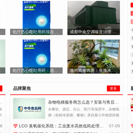
势的加盟新选择
化疗恶心呕吐用药现在有哪些品牌？了解快舒新及各种止吐选择
成都中央空调噪音治理指标与实施原则
诊疗与康复全指南
化疗恶心呕吐用药：选哪个品牌好？全面解读格拉司琼口腔崩解片（快舒新）及止吐药选择要点
滁州简单饰界：免换水生态景观如何室内绿植养护难题
品牌聚焦
更多
棋力突破与素养提升
杂物电梯服务商怎么选？安装与售后才是真正的分水岭
孩
在餐饮、酒店、办公、医疗等场景中，杂物电
升
梯（俗称传菜梯、餐梯）承担着小件物资跨楼
合
层转运的功能。一台设备从签约到投入使用，
08
LCO 臭氧催化系统：工业废水高效低耗处理方案
07-09
涉及勘测、设计、安装、验收、维保等多个环